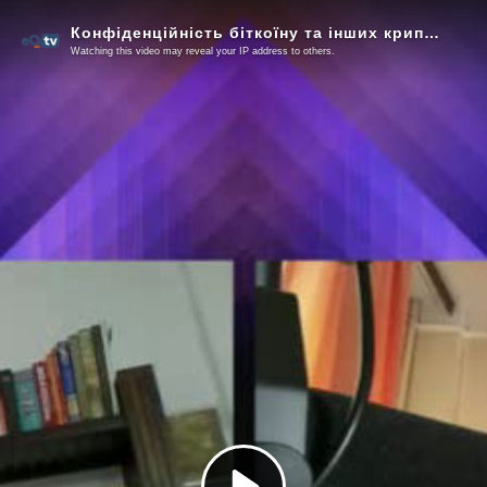
Конфіденційність біткоїну та інших криптовалют
Watching this video may reveal your IP address to others.